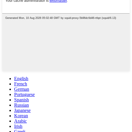
English
French
German
Portuguese
Spanish
Russian
Japanese
Korean
Arabic
Irish
Greek