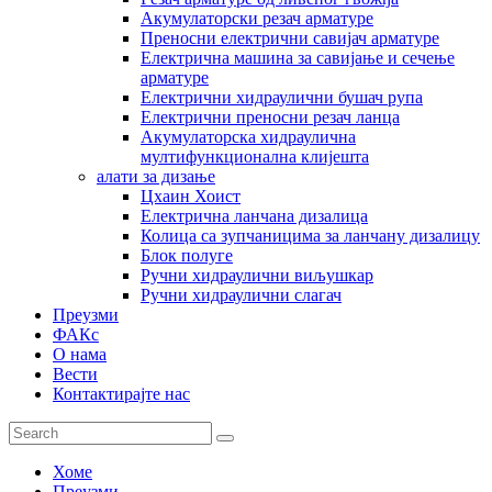
Акумулаторски резач арматуре
Преносни електрични савијач арматуре
Електрична машина за савијање и сечење
арматуре
Електрични хидраулични бушач рупа
Електрични преносни резач ланца
Акумулаторска хидраулична
мултифункционална клијешта
алати за дизање
Цхаин Хоист
Електрична ланчана дизалица
Колица са зупчаницима за ланчану дизалицу
Блок полуге
Ручни хидраулични виљушкар
Ручни хидраулични слагач
Преузми
ФАКс
О нама
Вести
Контактирајте нас
Хоме
Преузми