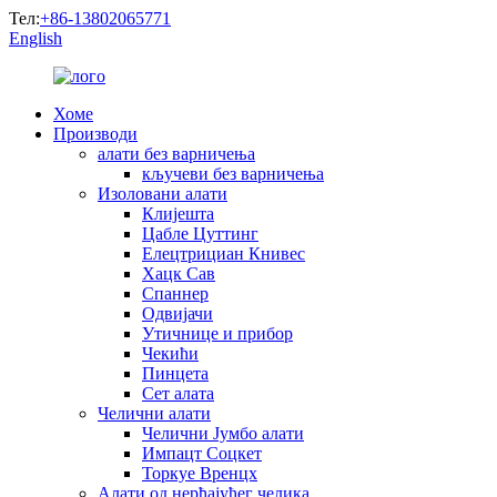
Тел:
+86-13802065771
English
Хоме
Производи
алати без варничења
кључеви без варничења
Изоловани алати
Клијешта
Цабле Цуттинг
Елецтрициан Книвес
Хацк Сав
Спаннер
Одвијачи
Утичнице и прибор
Чекићи
Пинцета
Сет алата
Челични алати
Челични Јумбо алати
Импацт Соцкет
Торкуе Вренцх
Алати од нерђајућег челика