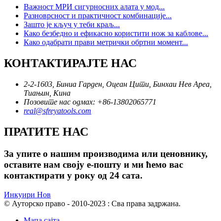
Важност МРИ сигурносних алата у мод...
Разноврсност и практичност комбинације...
Зашто је кључ у теби краљ...
Како безбедно и ефикасно користити нож за каблове...
Како одабрати прави метрички обртни момент...
КОНТАКТИРАЈТЕ НАС
2-2-1603, Биниа Гарден, Оцеан Цити, Бинхаи Нев Ареа,
Тиањин, Кина
Позовите нас одмах: +86-13802065771
real@sfreyatools.com
ПРАТИТЕ НАС
За упите о нашим производима или ценовнику,
оставите нам своју е-пошту и ми ћемо вас
контактирати у року од 24 сата.
Инкуири Нов
© Ауторско право - 2010-2023 : Сва права задржана.
Мапа сајта