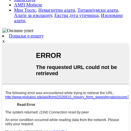
АМП Мобиле
Мри Тоолс
,
Немагнетни алати
,
Титанијумски алати
,
Алати за изолацију
,
Екстра дуга утичница
,
Изоловани
алати
,
Пошаљи е-пошту
x