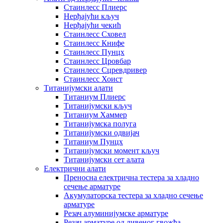
Стаинлесс Плиерс
Нерђајући кључ
Нерђајући чекић
Стаинлесс Сховел
Стаинлесс Книфе
Стаинлесс Пунцх
Стаинлесс Цровбар
Стаинлесс Сцревдривер
Стаинлесс Хоист
Титанијумски алати
Титаниум Плиерс
Титанијумски кључ
Титаниум Хаммер
Титанијумска полуга
Титанијумски одвијач
Титаниум Пунцх
Титанијумски момент кључ
Титанијумски сет алата
Електрични алати
Преносна електрична тестера за хладно
сечење арматуре
Акумулаторска тестера за хладно сечење
арматуре
Резач алуминијумске арматуре
Резач арматуре од ливеног гвожђа