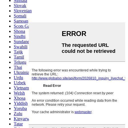
Sinhala
Slovak
Slovenian
Somali
Samoan
Scots Gaelic
Shona
Sindhi
Sundanese
Swahili
Tajik
Tamil
Telugu
Thai
Ukrainian
Urdu
Uzbek
Vietnamese
Welsh
Xhosa
Yiddish
Yoruba
Zulu
Kinyarwanda
Tatar