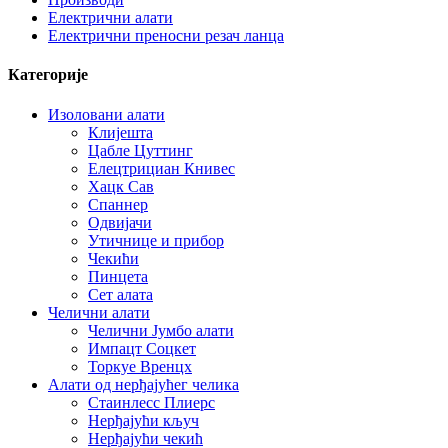
Електрични алати
Електрични преносни резач ланца
Категорије
Изоловани алати
Клијешта
Цабле Цуттинг
Елецтрициан Книвес
Хацк Сав
Спаннер
Одвијачи
Утичнице и прибор
Чекићи
Пинцета
Сет алата
Челични алати
Челични Јумбо алати
Импацт Соцкет
Торкуе Вренцх
Алати од нерђајућег челика
Стаинлесс Плиерс
Нерђајући кључ
Нерђајући чекић