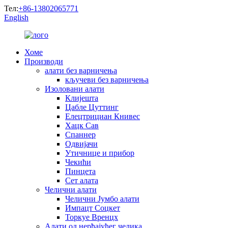
Тел:
+86-13802065771
English
Хоме
Производи
алати без варничења
кључеви без варничења
Изоловани алати
Клијешта
Цабле Цуттинг
Елецтрициан Книвес
Хацк Сав
Спаннер
Одвијачи
Утичнице и прибор
Чекићи
Пинцета
Сет алата
Челични алати
Челични Јумбо алати
Импацт Соцкет
Торкуе Вренцх
Алати од нерђајућег челика