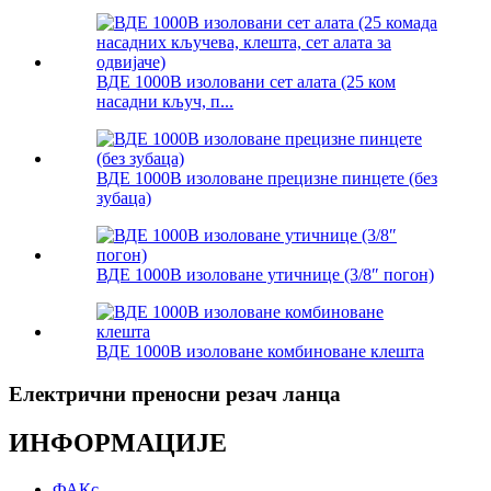
ВДЕ 1000В изоловани сет алата (25 ком
насадни кључ, п...
ВДЕ 1000В изоловане прецизне пинцете (без
зубаца)
ВДЕ 1000В изоловане утичнице (3/8″ погон)
ВДЕ 1000В изоловане комбиноване клешта
Електрични преносни резач ланца
ИНФОРМАЦИЈЕ
ФАКс