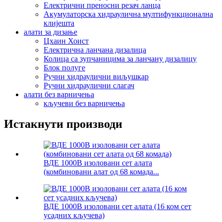
Електрични преносни резач ланца
Акумулаторска хидраулична мултифункционална
клијешта
алати за дизање
Цхаин Хоист
Електрична ланчана дизалица
Колица са зупчаницима за ланчану дизалицу
Блок полуге
Ручни хидраулични виљушкар
Ручни хидраулични слагач
алати без варничења
кључеви без варничења
Истакнути производи
ВДЕ 1000В изоловани сет алата
(комбиновани алат од 68 комада...
ВДЕ 1000В изоловани сет алата (16 ком сет
усадних кључева)