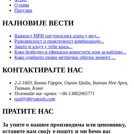
О нама
Преузми
НАЈНОВИЈЕ ВЕСТИ
Важност МРИ сигурносних алата у мод...
Разноврсност и практичност комбинације...
Зашто је кључ у теби краљ...
Како безбедно и ефикасно користити нож за каблове...
Како одабрати прави метрички обртни момент ...
КОНТАКТИРАЈТЕ НАС
2-2-1603, Биниа Гарден, Оцеан Цити, Бинхаи Нев Ареа,
Тиањин, Кина
Позовите нас одмах: +86-13802065771
real@sfreyatools.com
ПРАТИТЕ НАС
За упите о нашим производима или ценовнику,
оставите нам своју е-пошту и ми ћемо вас