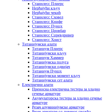
Стаинлесс Плиерс
Нерђајући кључ
Нерђајући чекић
Стаинлесс Сховел
Стаинлесс Книфе
Стаинлесс Пунцх
Стаинлесс Цровбар
Стаинлесс Сцревдривер
Стаинлесс Хоист
Титанијумски алати
Титаниум Плиерс
Титанијумски кључ
Титаниум Хаммер
Титанијумска полуга
Титанијумски одвијач
Титаниум Пунцх
Титанијумски момент кључ
Титанијумски сет алата
Електрични алати
Преносна електрична тестера за хладно
сечење арматуре
Акумулаторска тестера за хладно сечење
арматуре
Резач алуминијумске арматуре
Резач арматуре од ливеног гвожђа