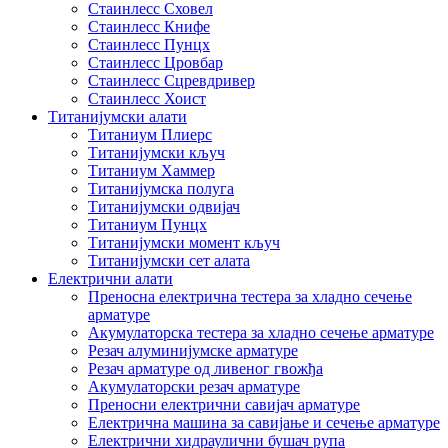
Стаинлесс Сховел
Стаинлесс Книфе
Стаинлесс Пунцх
Стаинлесс Цровбар
Стаинлесс Сцревдривер
Стаинлесс Хоист
Титанијумски алати
Титаниум Плиерс
Титанијумски кључ
Титаниум Хаммер
Титанијумска полуга
Титанијумски одвијач
Титаниум Пунцх
Титанијумски момент кључ
Титанијумски сет алата
Електрични алати
Преносна електрична тестера за хладно сечење
арматуре
Акумулаторска тестера за хладно сечење арматуре
Резач алуминијумске арматуре
Резач арматуре од ливеног гвожђа
Акумулаторски резач арматуре
Преносни електрични савијач арматуре
Електрична машина за савијање и сечење арматуре
Електрични хидраулични бушач рупа