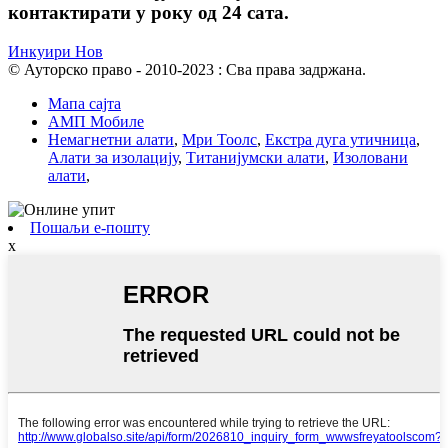
контактирати у року од 24 сата.
Инкуири Нов
© Ауторско право - 2010-2023 : Сва права задржана.
Мапа сајта
АМП Мобиле
Немагнетни алати
,
Мри Тоолс
,
Екстра дуга утичница
,
Алати за изолацију
,
Титанијумски алати
,
Изоловани
алати
,
Пошаљи е-пошту
x