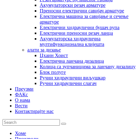
Акумулаторски резач арматуре
Преносни електрични савијач арматуре
Електрична машина за савијање и сечење
арматуре
Електрични хидраулични бушач рупа
Електрични преносни резач ланца
Акумулаторска хидраулична
мултифункционална клијешта
алати за дизање
Цхаин Хоист
Електрична ланчана дизалица
Колица са зупчаницима за ланчану дизалицу
Блок полуге
Ручни хидраулични виљушкар
Ручни хидраулични слагач
Преузми
ФАКс
О нама
Вести
Контактирајте нас
Хоме
Производи