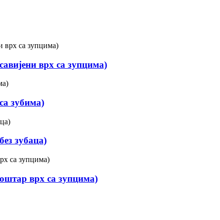
савијени врх са зупцима)
са зубима)
без зубаца)
(оштар врх са зупцима)