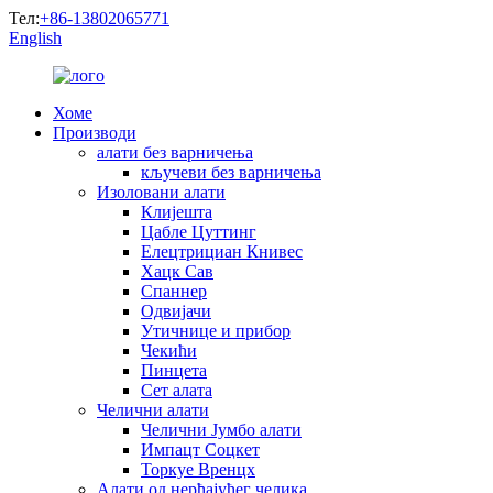
Тел:
+86-13802065771
English
Хоме
Производи
алати без варничења
кључеви без варничења
Изоловани алати
Клијешта
Цабле Цуттинг
Елецтрициан Книвес
Хацк Сав
Спаннер
Одвијачи
Утичнице и прибор
Чекићи
Пинцета
Сет алата
Челични алати
Челични Јумбо алати
Импацт Соцкет
Торкуе Вренцх
Алати од нерђајућег челика