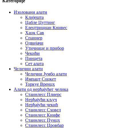
Категорије
Изоловани алати
Клијешта
Цабле Цуттинг
Елецтрициан Книвес
Хацк Сав
Спаннер
Одвијачи
Утичнице и прибор
Чекићи
Пинцета
Сет алата
Челични алати
Челични Јумбо алати
Импацт Соцкет
Торкуе Вренцх
Алати од нерђајућег челика
Стаинлесс Плиерс
Нерђајући кључ
Нерђајући чекић
Стаинлесс Сховел
Стаинлесс Книфе
Стаинлесс Пунцх
Стаинлесс Цровбар