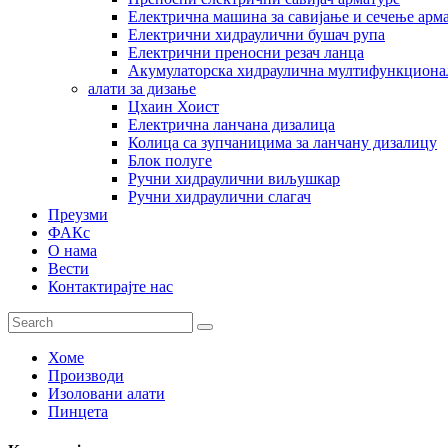
Електрична машина за савијање и сечење арм
Електрични хидраулични бушач рупа
Електрични преносни резач ланца
Акумулаторска хидраулична мултифункциона
алати за дизање
Цхаин Хоист
Електрична ланчана дизалица
Колица са зупчаницима за ланчану дизалицу
Блок полуге
Ручни хидраулични виљушкар
Ручни хидраулични слагач
Преузми
ФАКс
О нама
Вести
Контактирајте нас
Хоме
Производи
Изоловани алати
Пинцета