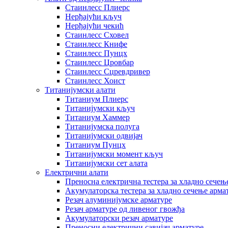
Стаинлесс Плиерс
Нерђајући кључ
Нерђајући чекић
Стаинлесс Сховел
Стаинлесс Книфе
Стаинлесс Пунцх
Стаинлесс Цровбар
Стаинлесс Сцревдривер
Стаинлесс Хоист
Титанијумски алати
Титаниум Плиерс
Титанијумски кључ
Титаниум Хаммер
Титанијумска полуга
Титанијумски одвијач
Титаниум Пунцх
Титанијумски момент кључ
Титанијумски сет алата
Електрични алати
Преносна електрична тестера за хладно сечењ
Акумулаторска тестера за хладно сечење арма
Резач алуминијумске арматуре
Резач арматуре од ливеног гвожђа
Акумулаторски резач арматуре
Преносни електрични савијач арматуре