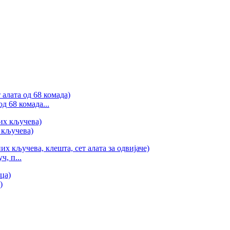
д 68 комада...
 кључева)
, п...
)