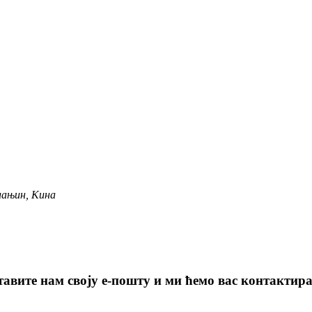
иањин, Кина
авите нам своју е-пошту и ми ћемо вас контактират