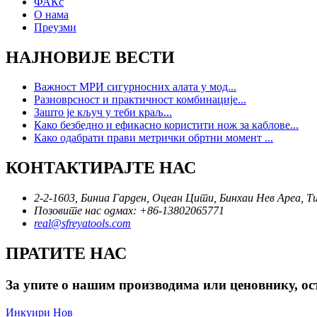
ФАКс
О нама
Преузми
НАЈНОВИЈЕ ВЕСТИ
Важност МРИ сигурносних алата у мод...
Разноврсност и практичност комбинације...
Зашто је кључ у теби краљ...
Како безбедно и ефикасно користити нож за каблове...
Како одабрати прави метрички обртни момент ...
КОНТАКТИРАЈТЕ НАС
2-2-1603, Биниа Гарден, Оцеан Цити, Бинхаи Нев Ареа, Т
Позовите нас одмах: +86-13802065771
real@sfreyatools.com
ПРАТИТЕ НАС
За упите о нашим производима или ценовнику, ост
Инкуири Нов