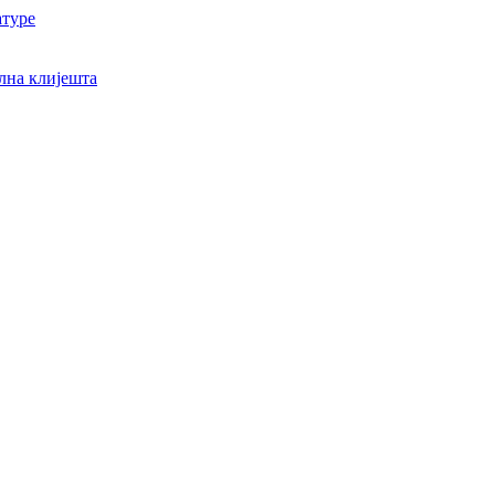
атуре
лна клијешта