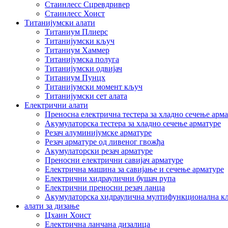
Стаинлесс Сцревдривер
Стаинлесс Хоист
Титанијумски алати
Титаниум Плиерс
Титанијумски кључ
Титаниум Хаммер
Титанијумска полуга
Титанијумски одвијач
Титаниум Пунцх
Титанијумски момент кључ
Титанијумски сет алата
Електрични алати
Преносна електрична тестера за хладно сечење арм
Акумулаторска тестера за хладно сечење арматуре
Резач алуминијумске арматуре
Резач арматуре од ливеног гвожђа
Акумулаторски резач арматуре
Преносни електрични савијач арматуре
Електрична машина за савијање и сечење арматуре
Електрични хидраулични бушач рупа
Електрични преносни резач ланца
Акумулаторска хидраулична мултифункционална к
алати за дизање
Цхаин Хоист
Електрична ланчана дизалица