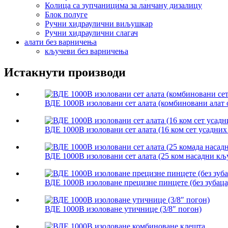
Колица са зупчаницима за ланчану дизалицу
Блок полуге
Ручни хидраулични виљушкар
Ручни хидраулични слагач
алати без варничења
кључеви без варничења
Истакнути производи
ВДЕ 1000В изоловани сет алата (комбиновани алат о
ВДЕ 1000В изоловани сет алата (16 ком сет усадних
ВДЕ 1000В изоловани сет алата (25 ком насадни кључ
ВДЕ 1000В изоловане прецизне пинцете (без зубаца
ВДЕ 1000В изоловане утичнице (3/8″ погон)