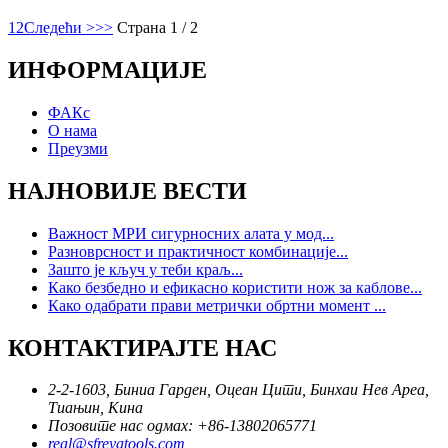
1
2
Следећи >
>>
Страна 1 / 2
ИНФОРМАЦИЈЕ
ФАКс
О нама
Преузми
НАЈНОВИЈЕ ВЕСТИ
Важност МРИ сигурносних алата у мод...
Разноврсност и практичност комбинације...
Зашто је кључ у теби краљ...
Како безбедно и ефикасно користити нож за каблове...
Како одабрати прави метрички обртни момент ...
КОНТАКТИРАЈТЕ НАС
2-2-1603, Биниа Гарден, Оцеан Цити, Бинхаи Нев Ареа,
Тиањин, Кина
Позовите нас одмах: +86-13802065771
real@sfreyatools.com