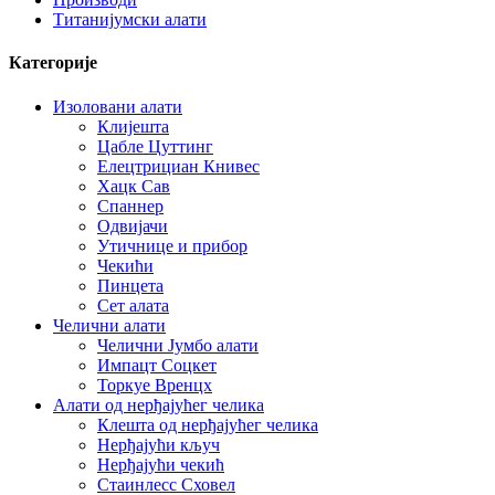
Титанијумски алати
Категорије
Изоловани алати
Клијешта
Цабле Цуттинг
Елецтрициан Книвес
Хацк Сав
Спаннер
Одвијачи
Утичнице и прибор
Чекићи
Пинцета
Сет алата
Челични алати
Челични Јумбо алати
Импацт Соцкет
Торкуе Вренцх
Алати од нерђајућег челика
Клешта од нерђајућег челика
Нерђајући кључ
Нерђајући чекић
Стаинлесс Сховел