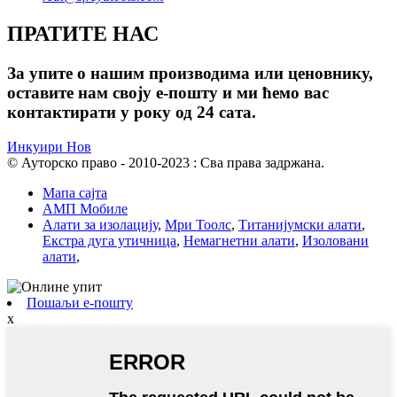
ПРАТИТЕ НАС
За упите о нашим производима или ценовнику,
оставите нам своју е-пошту и ми ћемо вас
контактирати у року од 24 сата.
Инкуири Нов
© Ауторско право - 2010-2023 : Сва права задржана.
Мапа сајта
АМП Мобиле
Алати за изолацију
,
Мри Тоолс
,
Титанијумски алати
,
Екстра дуга утичница
,
Немагнетни алати
,
Изоловани
алати
,
Пошаљи е-пошту
x