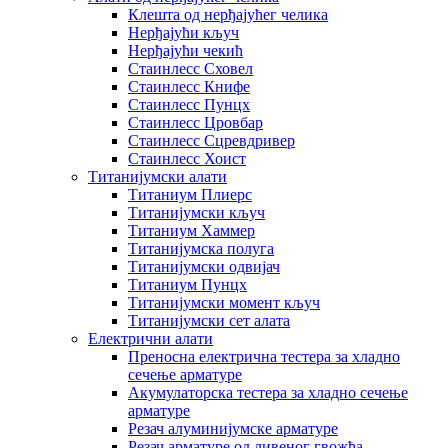
Клешта од нерђајућег челика
Нерђајући кључ
Нерђајући чекић
Стаинлесс Сховел
Стаинлесс Книфе
Стаинлесс Пунцх
Стаинлесс Цровбар
Стаинлесс Сцревдривер
Стаинлесс Хоист
Титанијумски алати
Титаниум Плиерс
Титанијумски кључ
Титаниум Хаммер
Титанијумска полуга
Титанијумски одвијач
Титаниум Пунцх
Титанијумски момент кључ
Титанијумски сет алата
Електрични алати
Преносна електрична тестера за хладно
сечење арматуре
Акумулаторска тестера за хладно сечење
арматуре
Резач алуминијумске арматуре
Резач арматуре од ливеног гвожђа