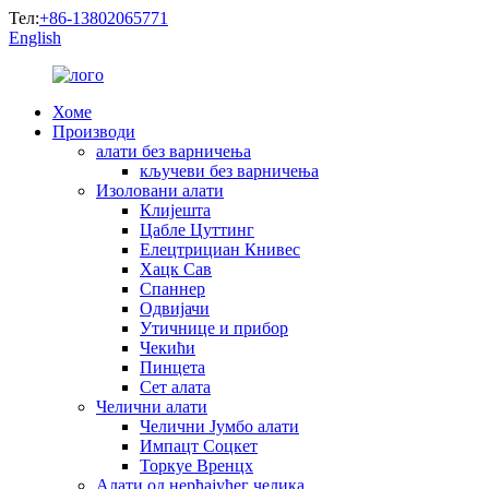
Тел:
+86-13802065771
English
Хоме
Производи
алати без варничења
кључеви без варничења
Изоловани алати
Клијешта
Цабле Цуттинг
Елецтрициан Книвес
Хацк Сав
Спаннер
Одвијачи
Утичнице и прибор
Чекићи
Пинцета
Сет алата
Челични алати
Челични Јумбо алати
Импацт Соцкет
Торкуе Вренцх
Алати од нерђајућег челика