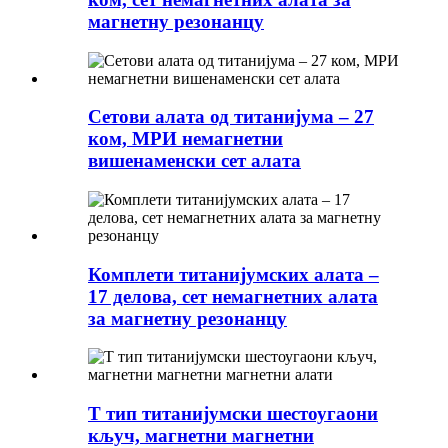
магнетну резонанцу
Сетови алата од титанијума – 27
ком, МРИ немагнетни
вишенаменски сет алата
Комплети титанијумских алата –
17 делова, сет немагнетних алата
за магнетну резонанцу
Т тип титанијумски шестоугаони
кључ, магнетни магнетни