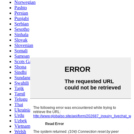
Norwegian
Pashto
Persian
Punjabi
Serbian
Sesotho
Sinhala
Slovak
Slovenian
Somali
Samoan
Scots Gaelic
Shona
Sindhi
Sundanese
Swahili
Tajik
Tamil
Telugu
Thai
Ukrainian
Urdu
Uzbek
Vietnamese
Welsh