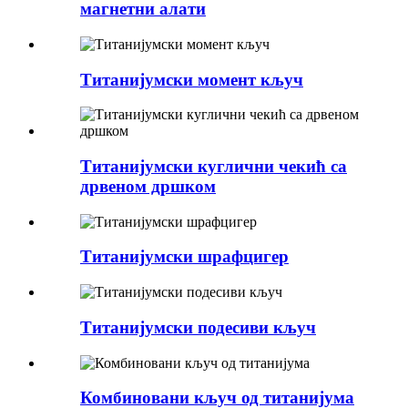
магнетни алати
Титанијумски момент кључ
Титанијумски куглични чекић са
дрвеном дршком
Титанијумски шрафцигер
Титанијумски подесиви кључ
Комбиновани кључ од титанијума