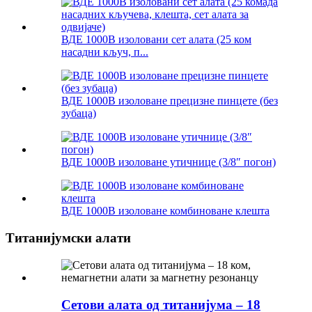
ВДЕ 1000В изоловани сет алата (25 ком
насадни кључ, п...
ВДЕ 1000В изоловане прецизне пинцете (без
зубаца)
ВДЕ 1000В изоловане утичнице (3/8″ погон)
ВДЕ 1000В изоловане комбиноване клешта
Титанијумски алати
Сетови алата од титанијума – 18