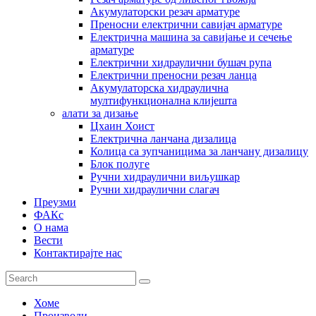
Акумулаторски резач арматуре
Преносни електрични савијач арматуре
Електрична машина за савијање и сечење
арматуре
Електрични хидраулични бушач рупа
Електрични преносни резач ланца
Акумулаторска хидраулична
мултифункционална клијешта
алати за дизање
Цхаин Хоист
Електрична ланчана дизалица
Колица са зупчаницима за ланчану дизалицу
Блок полуге
Ручни хидраулични виљушкар
Ручни хидраулични слагач
Преузми
ФАКс
О нама
Вести
Контактирајте нас
Хоме
Производи