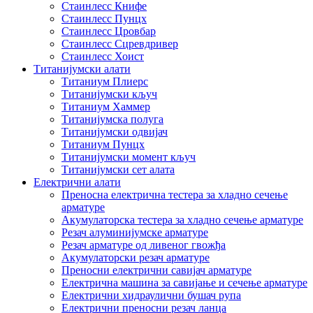
Стаинлесс Книфе
Стаинлесс Пунцх
Стаинлесс Цровбар
Стаинлесс Сцревдривер
Стаинлесс Хоист
Титанијумски алати
Титаниум Плиерс
Титанијумски кључ
Титаниум Хаммер
Титанијумска полуга
Титанијумски одвијач
Титаниум Пунцх
Титанијумски момент кључ
Титанијумски сет алата
Електрични алати
Преносна електрична тестера за хладно сечење
арматуре
Акумулаторска тестера за хладно сечење арматуре
Резач алуминијумске арматуре
Резач арматуре од ливеног гвожђа
Акумулаторски резач арматуре
Преносни електрични савијач арматуре
Електрична машина за савијање и сечење арматуре
Електрични хидраулични бушач рупа
Електрични преносни резач ланца