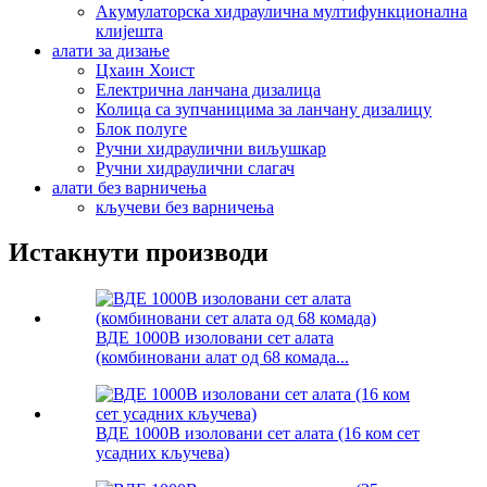
Акумулаторска хидраулична мултифункционална
клијешта
алати за дизање
Цхаин Хоист
Електрична ланчана дизалица
Колица са зупчаницима за ланчану дизалицу
Блок полуге
Ручни хидраулични виљушкар
Ручни хидраулични слагач
алати без варничења
кључеви без варничења
Истакнути производи
ВДЕ 1000В изоловани сет алата
(комбиновани алат од 68 комада...
ВДЕ 1000В изоловани сет алата (16 ком сет
усадних кључева)