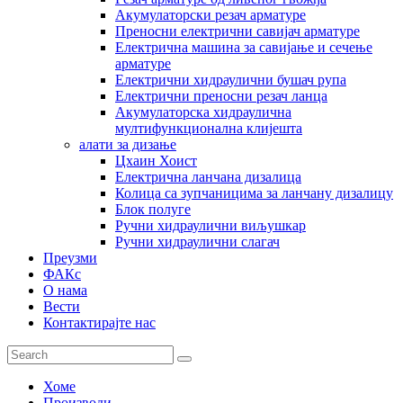
Акумулаторски резач арматуре
Преносни електрични савијач арматуре
Електрична машина за савијање и сечење
арматуре
Електрични хидраулични бушач рупа
Електрични преносни резач ланца
Акумулаторска хидраулична
мултифункционална клијешта
алати за дизање
Цхаин Хоист
Електрична ланчана дизалица
Колица са зупчаницима за ланчану дизалицу
Блок полуге
Ручни хидраулични виљушкар
Ручни хидраулични слагач
Преузми
ФАКс
О нама
Вести
Контактирајте нас
Хоме
Производи