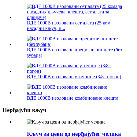
ВДЕ 1000В изоловани сет алата (25 ком
насадни кључ, п...
ВДЕ 1000В изоловане прецизне пинцете (без
зубаца)
ВДЕ 1000В изоловане утичнице (3/8″ погон)
ВДЕ 1000В изоловане комбиноване клешта
Нерђајући кључ
Кључ за цеви од нерђајућег челика