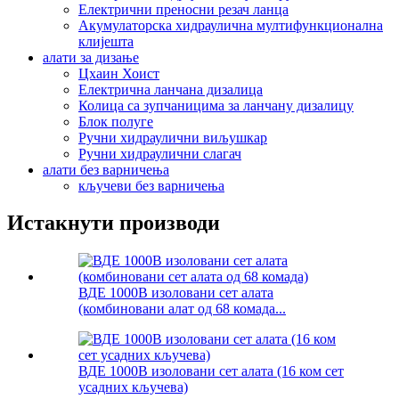
Електрични преносни резач ланца
Акумулаторска хидраулична мултифункционална
клијешта
алати за дизање
Цхаин Хоист
Електрична ланчана дизалица
Колица са зупчаницима за ланчану дизалицу
Блок полуге
Ручни хидраулични виљушкар
Ручни хидраулични слагач
алати без варничења
кључеви без варничења
Истакнути производи
ВДЕ 1000В изоловани сет алата
(комбиновани алат од 68 комада...
ВДЕ 1000В изоловани сет алата (16 ком сет
усадних кључева)