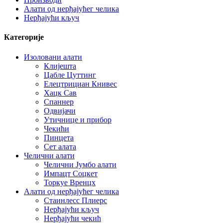
Алати од нерђајућег челика
Нерђајући кључ
Категорије
Изоловани алати
Клијешта
Цабле Цуттинг
Елецтрициан Книвес
Хацк Сав
Спаннер
Одвијачи
Утичнице и прибор
Чекићи
Пинцета
Сет алата
Челични алати
Челични Јумбо алати
Импацт Соцкет
Торкуе Вренцх
Алати од нерђајућег челика
Стаинлесс Плиерс
Нерђајући кључ
Нерђајући чекић