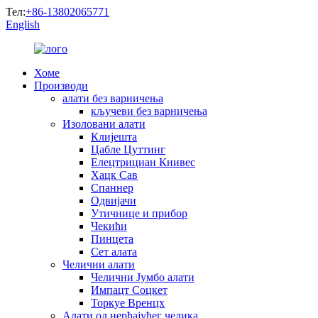
Тел:
+86-13802065771
English
Хоме
Производи
алати без варничења
кључеви без варничења
Изоловани алати
Клијешта
Цабле Цуттинг
Елецтрициан Книвес
Хацк Сав
Спаннер
Одвијачи
Утичнице и прибор
Чекићи
Пинцета
Сет алата
Челични алати
Челични Јумбо алати
Импацт Соцкет
Торкуе Вренцх
Алати од нерђајућег челика