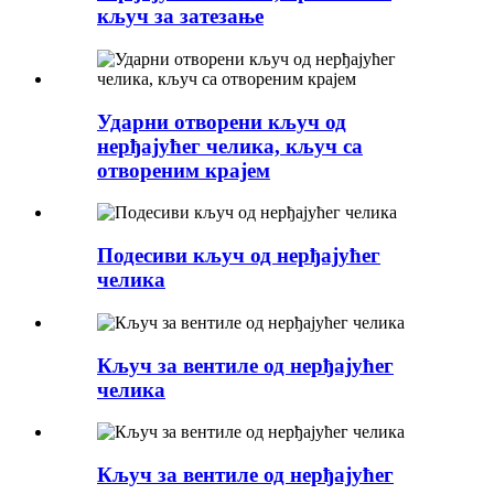
кључ за затезање
Ударни отворени кључ од
нерђајућег челика, кључ са
отвореним крајем
Подесиви кључ од нерђајућег
челика
Кључ за вентиле од нерђајућег
челика
Кључ за вентиле од нерђајућег