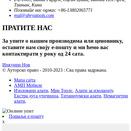
Тиањин, Кина
Позовите нас одмах: +86-13802065771
real@sfreyatools.com
ПРАТИТЕ НАС
За упите о нашим производима или ценовнику,
оставите нам своју е-пошту и ми ћемо вас
контактирати у року од 24 сата.
Инкуири Нов
© Ауторско право - 2010-2023 : Сва права задржана.
Мапа сајта
АМП Мобиле
Изоловани алати
,
Мри Тоолс
,
Алати за изолацију
,
Екстра дуга утичница
,
Титанијумски алати
,
Немагнетни
алати
,
Пошаљи е-пошту
x