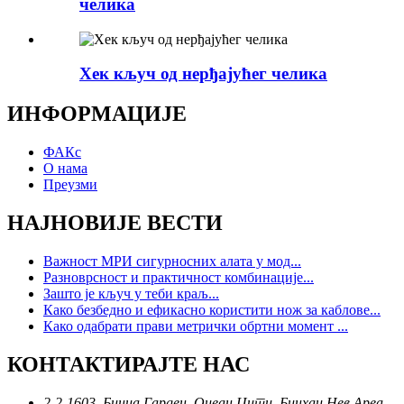
челика
Хек кључ од нерђајућег челика
ИНФОРМАЦИЈЕ
ФАКс
О нама
Преузми
НАЈНОВИЈЕ ВЕСТИ
Важност МРИ сигурносних алата у мод...
Разноврсност и практичност комбинације...
Зашто је кључ у теби краљ...
Како безбедно и ефикасно користити нож за каблове...
Како одабрати прави метрички обртни момент ...
КОНТАКТИРАЈТЕ НАС
2-2-1603, Биниа Гарден, Оцеан Цити, Бинхаи Нев Ареа,