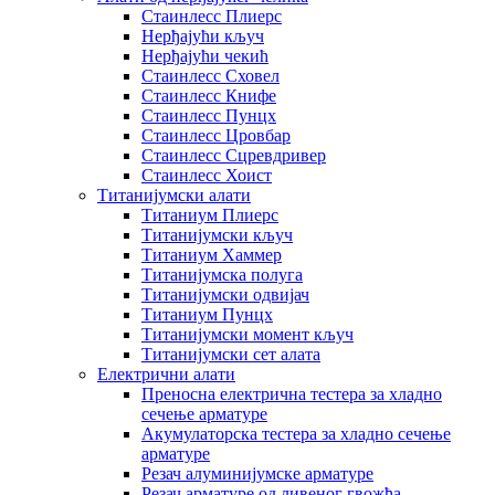
Стаинлесс Плиерс
Нерђајући кључ
Нерђајући чекић
Стаинлесс Сховел
Стаинлесс Книфе
Стаинлесс Пунцх
Стаинлесс Цровбар
Стаинлесс Сцревдривер
Стаинлесс Хоист
Титанијумски алати
Титаниум Плиерс
Титанијумски кључ
Титаниум Хаммер
Титанијумска полуга
Титанијумски одвијач
Титаниум Пунцх
Титанијумски момент кључ
Титанијумски сет алата
Електрични алати
Преносна електрична тестера за хладно
сечење арматуре
Акумулаторска тестера за хладно сечење
арматуре
Резач алуминијумске арматуре
Резач арматуре од ливеног гвожђа