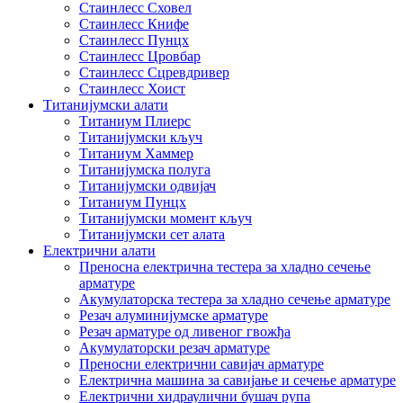
Стаинлесс Сховел
Стаинлесс Книфе
Стаинлесс Пунцх
Стаинлесс Цровбар
Стаинлесс Сцревдривер
Стаинлесс Хоист
Титанијумски алати
Титаниум Плиерс
Титанијумски кључ
Титаниум Хаммер
Титанијумска полуга
Титанијумски одвијач
Титаниум Пунцх
Титанијумски момент кључ
Титанијумски сет алата
Електрични алати
Преносна електрична тестера за хладно сечење
арматуре
Акумулаторска тестера за хладно сечење арматуре
Резач алуминијумске арматуре
Резач арматуре од ливеног гвожђа
Акумулаторски резач арматуре
Преносни електрични савијач арматуре
Електрична машина за савијање и сечење арматуре
Електрични хидраулични бушач рупа