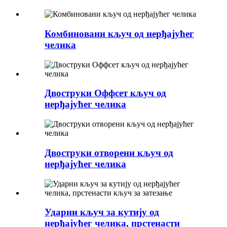
Комбиновани кључ од нерђајућег
челика
Двоструки Оффсет кључ од
нерђајућег челика
Двоструки отворени кључ од
нерђајућег челика
Ударни кључ за кутију од
нерђајућег челика, прстенасти