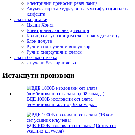
Електрични преносни резач ланца
Акумулаторска хидраулична мултифункционална
клијешта
алати за дизање
Цхаин Хоист
Електрична ланчана дизалица
Колица са зупчаницима за ланчану дизалицу
Блок полуге
Ручни хидраулични виљушкар
Ручни хидраулични слагач
алати без варничења
кључеви без варничења
Истакнути производи
ВДЕ 1000В изоловани сет алата
(комбиновани алат од 68 комада...
ВДЕ 1000В изоловани сет алата (16 ком сет
усадних кључева)