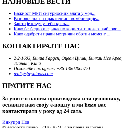
НАЈНОВИЈЕ ВЕСТИ
Важност МРИ сигурносних алата у мод...
Разноврсност и практичност комбинације...
Зашто је кључ у теби краљ...
Како безбедно и ефикасно користити нож за каблове...
Како одабрати прави метрички обртни момент ...
КОНТАКТИРАЈТЕ НАС
2-2-1603, Биниа Гарден, Оцеан Цити, Бинхаи Нев Ареа,
Тиањин, Кина
Позовите нас одмах: +86-13802065771
real@sfreyatools.com
ПРАТИТЕ НАС
За упите о нашим производима или ценовнику,
оставите нам своју е-пошту и ми ћемо вас
контактирати у року од 24 сата.
Инкуири Нов
© Ауторско право - 2010-2023 : Сва права задржана.