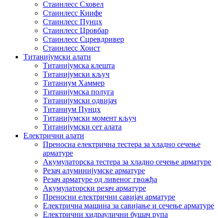
Стаинлесс Сховел
Стаинлесс Книфе
Стаинлесс Пунцх
Стаинлесс Цровбар
Стаинлесс Сцревдривер
Стаинлесс Хоист
Титанијумски алати
Титанијумска клешта
Титанијумски кључ
Титаниум Хаммер
Титанијумска полуга
Титанијумски одвијач
Титаниум Пунцх
Титанијумски момент кључ
Титанијумски сет алата
Електрични алати
Преносна електрична тестера за хладно сечење
арматуре
Акумулаторска тестера за хладно сечење арматуре
Резач алуминијумске арматуре
Резач арматуре од ливеног гвожђа
Акумулаторски резач арматуре
Преносни електрични савијач арматуре
Електрична машина за савијање и сечење арматуре
Електрични хидраулични бушач рупа