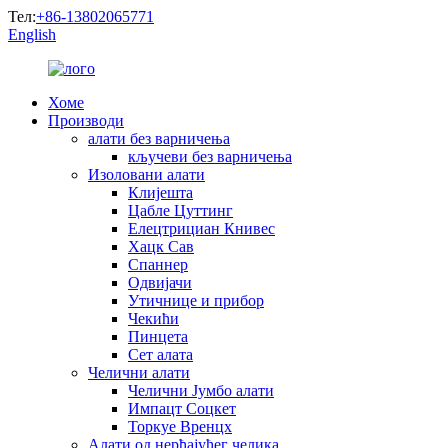
Тел:
+86-13802065771
English
Хоме
Производи
алати без варничења
кључеви без варничења
Изоловани алати
Клијешта
Цабле Цуттинг
Елецтрициан Книвес
Хацк Сав
Спаннер
Одвијачи
Утичнице и прибор
Чекићи
Пинцета
Сет алата
Челични алати
Челични Јумбо алати
Импацт Соцкет
Торкуе Вренцх
Алати од нерђајућег челика