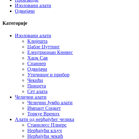
Изоловани алати
Одвијачи
Категорије
Изоловани алати
Клијешта
Цабле Цуттинг
Елецтрициан Книвес
Хацк Сав
Спаннер
Одвијачи
Утичнице и прибор
Чекићи
Пинцета
Сет алата
Челични алати
Челични Јумбо алати
Импацт Соцкет
Торкуе Вренцх
Алати од нерђајућег челика
Стаинлесс Плиерс
Нерђајући кључ
Нерђајући чекић