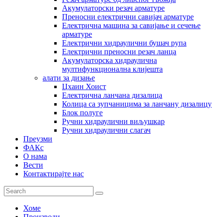
Акумулаторски резач арматуре
Преносни електрични савијач арматуре
Електрична машина за савијање и сечење
арматуре
Електрични хидраулични бушач рупа
Електрични преносни резач ланца
Акумулаторска хидраулична
мултифункционална клијешта
алати за дизање
Цхаин Хоист
Електрична ланчана дизалица
Колица са зупчаницима за ланчану дизалицу
Блок полуге
Ручни хидраулични виљушкар
Ручни хидраулични слагач
Преузми
ФАКс
О нама
Вести
Контактирајте нас
Хоме
Производи