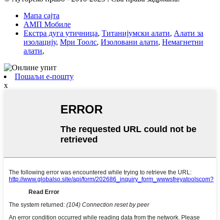
Мапа сајта
АМП Мобиле
Екстра дуга утичница
,
Титанијумски алати
,
Алати за
изолацију
,
Мри Тоолс
,
Изоловани алати
,
Немагнетни
алати
,
Пошаљи е-пошту
x