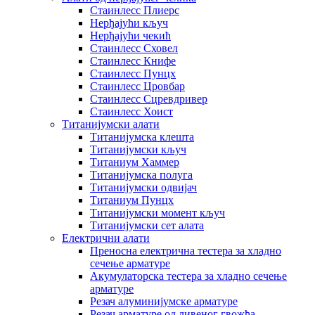
Стаинлесс Плиерс
Нерђајући кључ
Нерђајући чекић
Стаинлесс Сховел
Стаинлесс Книфе
Стаинлесс Пунцх
Стаинлесс Цровбар
Стаинлесс Сцревдривер
Стаинлесс Хоист
Титанијумски алати
Титанијумска клешта
Титанијумски кључ
Титаниум Хаммер
Титанијумска полуга
Титанијумски одвијач
Титаниум Пунцх
Титанијумски момент кључ
Титанијумски сет алата
Електрични алати
Преносна електрична тестера за хладно
сечење арматуре
Акумулаторска тестера за хладно сечење
арматуре
Резач алуминијумске арматуре
Резач арматуре од ливеног гвожђа