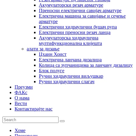
Акумулаторски резач арматуре
Преносни електрични савијач арматуре
Електрична машина за савијање и сечење
арматуре
Електрични хидраулични бушач рупа
Електрични преносни резач ланца
Акумулаторска хидраулична
мултифункционална клијешта
алати за дизање
Цхаин Хоист
Електрична ланчана дизалица
Колица са зупчаницима за ланчану дизалицу
Блок полуге
Ручни хидраулични виљушкар
Ручни хидраулични слагач
Преузми
ФАКс
О нама
Вести
Контактирајте нас
Хоме
Производи