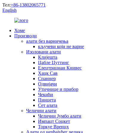
Тел:
+86-13802065771
English
Хоме
Производи
алати без варничења
кључеви који не варне
Изоловани алати
Клијешта
Цабле Цуттинг
Елецтрициан Книвес
Хацк Сав
Спаннер
Одвијачи
Утичнице и прибор
Чекићи
Пинцета
Сет алата
Челични алати
Челични Јумбо алати
Импацт Соцкет
Торкуе Вренцх
Алати од нерђајућег челика