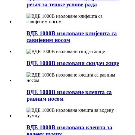
резач за тешке услове рада
ВДЕ 1000В изоловане клијешта са
савијеним носом
ВДЕ 1000В изоловани скидач жице
ВДЕ 1000В изоловане клешта са
равним носом
ВДЕ 1000В изолована клешта за
водену пумпу