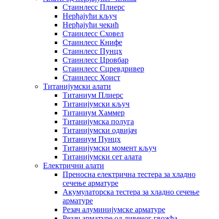
Стаинлесс Плиерс
Нерђајући кључ
Нерђајући чекић
Стаинлесс Сховел
Стаинлесс Книфе
Стаинлесс Пунцх
Стаинлесс Цровбар
Стаинлесс Сцревдривер
Стаинлесс Хоист
Титанијумски алати
Титаниум Плиерс
Титанијумски кључ
Титаниум Хаммер
Титанијумска полуга
Титанијумски одвијач
Титаниум Пунцх
Титанијумски момент кључ
Титанијумски сет алата
Електрични алати
Преносна електрична тестера за хладно
сечење арматуре
Акумулаторска тестера за хладно сечење
арматуре
Резач алуминијумске арматуре
Резач арматуре од ливеног гвожђа