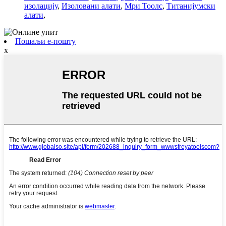
изолацију
,
Изоловани алати
,
Мри Тоолс
,
Титанијумски
алати
,
Пошаљи е-пошту
x