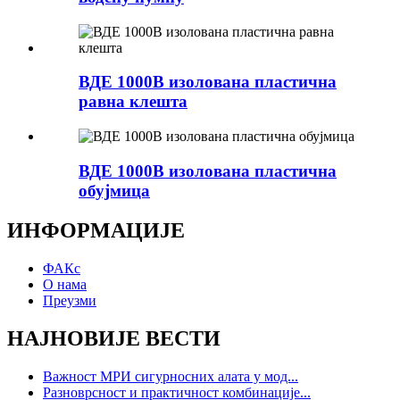
ВДЕ 1000В изолована пластична
равна клешта
ВДЕ 1000В изолована пластична
обујмица
ИНФОРМАЦИЈЕ
ФАКс
О нама
Преузми
НАЈНОВИЈЕ ВЕСТИ
Важност МРИ сигурносних алата у мод...
Разноврсност и практичност комбинације...