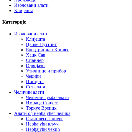
Изоловани алати
Клијешта
Категорије
Изоловани алати
Клијешта
Цабле Цуттинг
Елецтрициан Книвес
Хацк Сав
Спаннер
Одвијачи
Утичнице и прибор
Чекићи
Пинцета
Сет алата
Челични алати
Челични Јумбо алати
Импацт Соцкет
Торкуе Вренцх
Алати од нерђајућег челика
Стаинлесс Плиерс
Нерђајући кључ
Нерђајући чекић