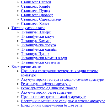
Стаинлесс Сховел
Стаинлесс Книфе
Стаинлесс Пунцх
Стаинлесс Цровбар
Стаинлесс Сцревдривер
Стаинлесс Хоист
Титанијумски алати
Титаниум Плиерс
Титанијумски кључ
Титаниум Хаммер
Титанијумска полуга
Титанијумски одвијач
Титаниум Пунцх
Титанијумски момент кључ
Титанијумски сет алата
Електрични алати
Преносна електрична тестера за хладно сечење
арматуре
Акумулаторска тестера за хладно сечење арматуре
Резач алуминијумске арматуре
Резач арматуре од ливеног гвожђа
Акумулаторски резач арматуре
Преносни електрични савијач арматуре
Електрична машина за савијање и сечење арматуре
Електрични хидраулични бушач рупа