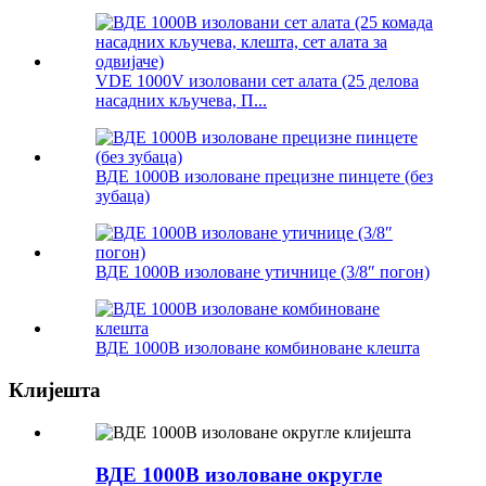
VDE 1000V изоловани сет алата (25 делова
насадних кључева, П...
ВДЕ 1000В изоловане прецизне пинцете (без
зубаца)
ВДЕ 1000В изоловане утичнице (3/8″ погон)
ВДЕ 1000В изоловане комбиноване клешта
Клијешта
ВДЕ 1000В изоловане округле