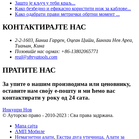
Зашто је кључ у теби краљ...
Како безбедно и ефикасно користити нож за каблове...
Како одабрати прави метрички обртни момент ...
КОНТАКТИРАЈТЕ НАС
2-2-1603, Биниа Гарден, Оцеан Цити, Бинхаи Нев Ареа,
Тиањин, Кина
Позовите нас одмах: +86-13802065771
real@sfreyatools.com
ПРАТИТЕ НАС
За упите о нашим производима или ценовнику,
оставите нам своју е-пошту и ми ћемо вас
контактирати у року од 24 сата.
Инкуири Нов
© Ауторско право - 2010-2023 : Сва права задржана.
Мапа сајта
АМП Мобиле
Немагнетни алати
,
Екстра дуга утичница
,
Алати за