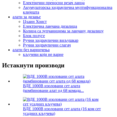
Електрични преносни резач ланца
Акумулаторска хидраулична мултифункционална
клијешта
алати за дизање
Цхаин Хоист
Електрична ланчана дизалица
Колица са зупчаницима за ланчану дизалицу
Блок полуге
Ручни хидраулични виљушкар
Ручни хидраулични слагач
алати без варничења
кључеви који не варне
Истакнути производи
ВДЕ 1000В изоловани сет алата
(комбиновани алат од 68 комада...
ВДЕ 1000В изоловани сет алата (16 ком сет
усадних кључева)