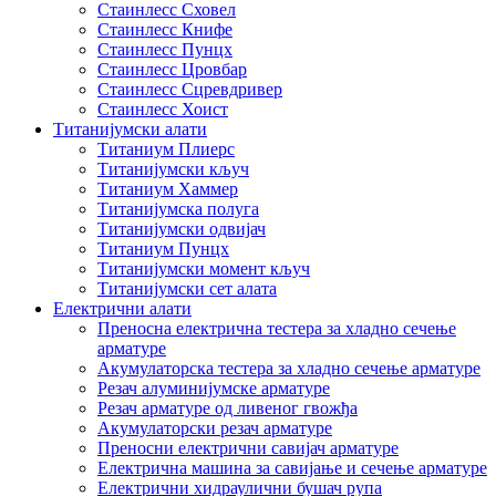
Стаинлесс Сховел
Стаинлесс Книфе
Стаинлесс Пунцх
Стаинлесс Цровбар
Стаинлесс Сцревдривер
Стаинлесс Хоист
Титанијумски алати
Титаниум Плиерс
Титанијумски кључ
Титаниум Хаммер
Титанијумска полуга
Титанијумски одвијач
Титаниум Пунцх
Титанијумски момент кључ
Титанијумски сет алата
Електрични алати
Преносна електрична тестера за хладно сечење
арматуре
Акумулаторска тестера за хладно сечење арматуре
Резач алуминијумске арматуре
Резач арматуре од ливеног гвожђа
Акумулаторски резач арматуре
Преносни електрични савијач арматуре
Електрична машина за савијање и сечење арматуре
Електрични хидраулични бушач рупа