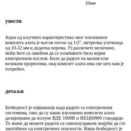
10мм
увести
Једна од кључних карактеристика овог изолованог
комплета алата је његов погон од 1/2", метричка утичница
од 10-32 мм и додатна опрема. Уз различите величине,
моћи ћете са лакоћом да се позабавите било којим
електричним послом. Било да радите на малим или
великим пројектима, овај комплет алата има све што вам је
потребно.
детаљи
Безбедност је најважнија када радите са електричним
системима, тако да су наши изоловани комплети алата
дизајнирани да испуне ВДЕ 1000В и ИЕЦ60900 стандарде.
То значи да можете радити са самопоуздањем знајући да сте
заштићени од електричних опасности. Ваша безбедност је