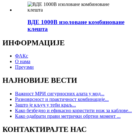
ВДЕ 1000В изоловане комбиноване
клешта
ИНФОРМАЦИЈЕ
ФАКс
О нама
Преузми
НАЈНОВИЈЕ ВЕСТИ
Важност МРИ сигурносних алата у мод...
Разноврсност и практичност комбинације...
Зашто је кључ у теби краљ...
Како безбедно и ефикасно користити нож за каблове...
Како одабрати прави метрички обртни момент ...
КОНТАКТИРАЈТЕ НАС