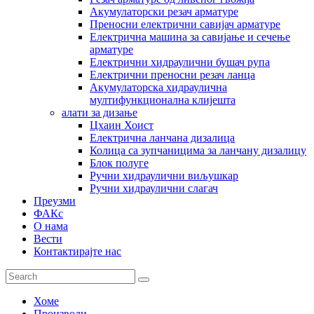
Акумулаторски резач арматуре
Преносни електрични савијач арматуре
Електрична машина за савијање и сечење
арматуре
Електрични хидраулични бушач рупа
Електрични преносни резач ланца
Акумулаторска хидраулична
мултифункционална клијешта
алати за дизање
Цхаин Хоист
Електрична ланчана дизалица
Колица са зупчаницима за ланчану дизалицу
Блок полуге
Ручни хидраулични виљушкар
Ручни хидраулични слагач
Преузми
ФАКс
О нама
Вести
Контактирајте нас
Хоме
Производи