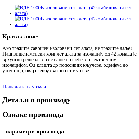
Кратак опис:
Ако тражите савршен изоловани сет алата, не тражите даље!
Наш вишенаменски комплет алата за изолацију од 42 комада је
врхунско решење за све ваше потребе за електричном
изолацијом. Од клешта до подесивих кључева, одвијача до
утичница, овај свеобухватни сет има све.
Пошаљите нам емаил
Детаљи о производу
Ознаке производа
параметри производа