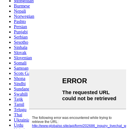
Mongolian
Burmese
Nepali
Norwegian
Pashto
Persian
Punjabi
Serbian
Sesotho
Sinhala
Slovak
Slovenian
Somali
Samoan
Scots Gaelic
Shona
Sindhi
Sundanese
Swahili
Tajik
Tamil
Telugu
Thai
Ukrainian
Urdu