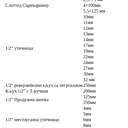
Слоттед Сцревдривер
4×100мм
5,5×125 мм
10мм
11мм
12мм
13мм
14мм
17мм
1/2" утичница
19мм
22мм
24мм
27мм
30мм
32 мм
1/2" реверзибилни кључ са чегртаљком
250мм
Кључ 1/2" с Т-ручком
200мм
125мм
1/2" Продужна шипка
250мм
4мм
5мм
1/2" шестоугаона утичница
6мм
8мм