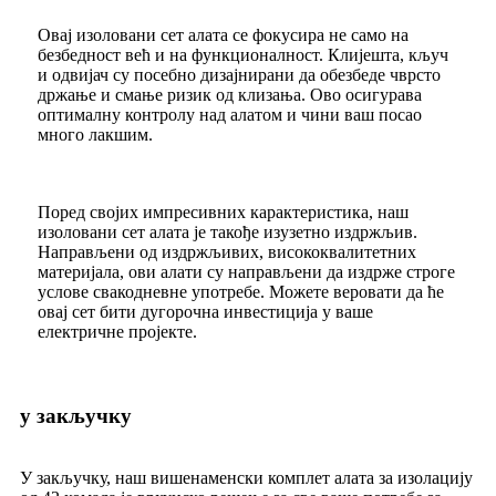
Овај изоловани сет алата се фокусира не само на
безбедност већ и на функционалност. Клијешта, кључ
и одвијач су посебно дизајнирани да обезбеде чврсто
држање и смање ризик од клизања. Ово осигурава
оптималну контролу над алатом и чини ваш посао
много лакшим.
Поред својих импресивних карактеристика, наш
изоловани сет алата је такође изузетно издржљив.
Направљени од издржљивих, висококвалитетних
материјала, ови алати су направљени да издрже строге
услове свакодневне употребе. Можете веровати да ће
овај сет бити дугорочна инвестиција у ваше
електричне пројекте.
у закључку
У закључку, наш вишенаменски комплет алата за изолацију