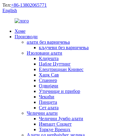
Тел:
+86-13802065771
English
Хоме
Производи
алати без варничења
кључеви без варничења
Изоловани алати
Клијешта
Цабле Цуттинг
Елецтрициан Книвес
Хацк Сав
Спаннер
Одвијачи
Утичнице и прибор
Чекићи
Пинцета
Сет алата
Челични алати
Челични Јумбо алати
Импацт Соцкет
Торкуе Вренцх
Алати од нерђајућег челика