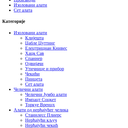
Изоловани алати
Сет алата
Категорије
Изоловани алати
Клијешта
Цабле Цуттинг
Елецтрициан Книвес
Хацк Сав
Спаннер
Одвијачи
Утичнице и прибор
Чекићи
Пинцета
Сет алата
Челични алати
Челични Јумбо алати
Импацт Соцкет
Торкуе Вренцх
Алати од нерђајућег челика
Стаинлесс Плиерс
Нерђајући кључ
Нерђајући чекић