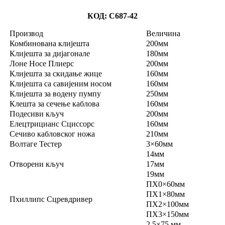
КОД: С687-42
Производ
Величина
Комбинована клијешта
200мм
Клијешта за дијагонале
180мм
Лоне Носе Плиерс
200мм
Клијешта за скидање жице
160мм
Клијешта са савијеним носом
160мм
Клијешта за водену пумпу
250мм
Клешта за сечење каблова
160мм
Подесиви кључ
200мм
Елецтрицианс Сциссорс
160мм
Сечиво кабловског ножа
210мм
Волтаге Тестер
3×60мм
14мм
Отворени кључ
17мм
19мм
ПХ0×60мм
ПХ1×80мм
Пхиллипс Сцревдривер
ПХ2×100мм
ПХ3×150мм
2,5×75 мм