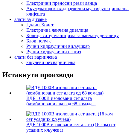
Електрични преносни резач ланца
Акумулаторска хидраулична мултифункционална
клијешта
алати за дизање
Цхаин Хоист
Електрична ланчана дизалица
Колица са зупчаницима за ланчану дизалицу
Блок полуге
Ручни хидраулични виљушкар
Ручни хидраулични слагач
алати без варничења
кључеви без варничења
Истакнути производи
ВДЕ 1000В изоловани сет алата
(комбиновани алат од 68 комада...
ВДЕ 1000В изоловани сет алата (16 ком сет
усадних кључева)