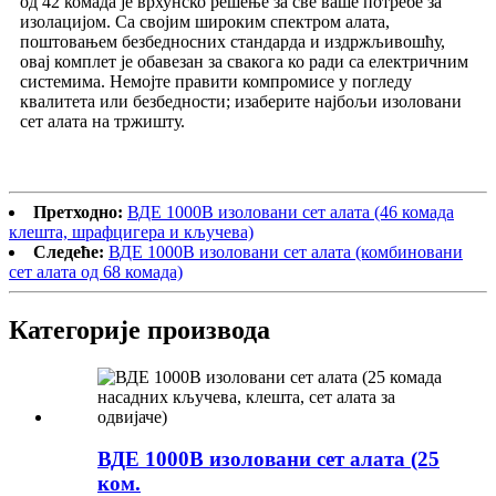
од 42 комада је врхунско решење за све ваше потребе за
изолацијом. Са својим широким спектром алата,
поштовањем безбедносних стандарда и издржљивошћу,
овај комплет је обавезан за свакога ко ради са електричним
системима. Немојте правити компромисе у погледу
квалитета или безбедности; изаберите најбољи изоловани
сет алата на тржишту.
Претходно:
ВДЕ 1000В изоловани сет алата (46 комада
клешта, шрафцигера и кључева)
Следеће:
ВДЕ 1000В изоловани сет алата (комбиновани
сет алата од 68 комада)
Категорије производа
ВДЕ 1000В изоловани сет алата (25
ком.