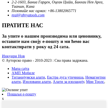
2-2-1603, Биниа Гарден, Оцеан Цити, Бинхаи Нев Ареа,
Тиањин, Кина
Позовите нас одмах: +86-13802065771
real@sfreyatools.com
ПРАТИТЕ НАС
За упите о нашим производима или ценовнику,
оставите нам своју е-пошту и ми ћемо вас
контактирати у року од 24 сата.
Инкуири Нов
© Ауторско право - 2010-2023 : Сва права задржана.
Мапа сајта
АМП Мобиле
Титанијумски алати
,
Екстра дуга утичница
,
Немагнетни
алати
,
Изоловани алати
,
Алати за изолацију
,
Мри Тоолс
,
Пошаљи е-пошту
x