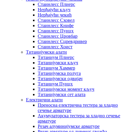
Стаинлесс Плиерс
Нерђајући кључ
Нерђајући чекић
Стаинлесс Сховел
Стаинлесс Книфе
Стаинлесс Пунцх
Стаинлесс Цровбар
Стаинлесс Сцревдривер
Стаинлесс Хоист
Титанијумски алати
Титаниум Плиерс
Титанијумски кључ
Титаниум Хаммер
Титанијумска полуга
Титанијумски одвијач
Титаниум Пунцх
Титанијумски момент кључ
Титанијумски сет алата
Електрични алати
Преносна електрична тестера за хладно
сечење арматуре
Акумулаторска тестера за хладно сечење
арматуре
Резач алуминијумске арматуре
Резач арматуре од ливеног гвожђа